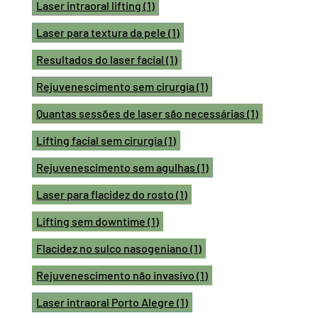
Laser intraoral lifting
(1)
Laser para textura da pele
(1)
Resultados do laser facial
(1)
Rejuvenescimento sem cirurgia
(1)
Quantas sessões de laser são necessárias
(1)
Lifting facial sem cirurgia
(1)
Rejuvenescimento sem agulhas
(1)
Laser para flacidez do rosto
(1)
Lifting sem downtime
(1)
Flacidez no sulco nasogeniano
(1)
Rejuvenescimento não invasivo
(1)
Laser intraoral Porto Alegre
(1)