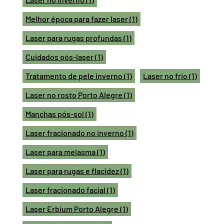
Melhor época para fazer laser
(1)
Laser para rugas profundas
(1)
Cuidados pós-laser
(1)
Tratamento de pele inverno
(1)
Laser no frio
(1)
Laser no rosto Porto Alegre
(1)
Manchas pós-sol
(1)
Laser fracionado no inverno
(1)
Laser para melasma
(1)
Laser para rugas e flacidez
(1)
Laser fracionado facial
(1)
Laser Erbium Porto Alegre
(1)