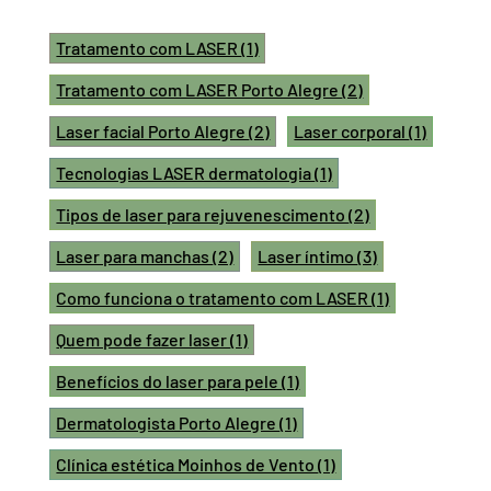
Tratamento com LASER
(1)
Tratamento com LASER Porto Alegre
(2)
Laser facial Porto Alegre
(2)
Laser corporal
(1)
Tecnologias LASER dermatologia
(1)
Tipos de laser para rejuvenescimento
(2)
Laser para manchas
(2)
Laser íntimo
(3)
Como funciona o tratamento com LASER
(1)
Quem pode fazer laser
(1)
Benefícios do laser para pele
(1)
Dermatologista Porto Alegre
(1)
Clínica estética Moinhos de Vento
(1)