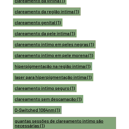
clareamento da virilha
(1)
clareamento da região íntima
(1)
clareamento genital
(1)
clareamento da pele íntima
(1)
clareamento íntimo em peles negras
(1)
clareamento íntimo em pele morena
(1)
hiperpigmentação na região íntima
(1)
laser para hiperpigmentação íntima
(1)
clareamento íntimo seguro
(1)
clareamento sem descamação
(1)
Q-Switched 1064nm
(1)
quantas sessões de clareamento íntimo são
necessárias
(1)