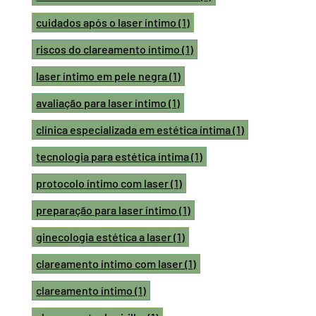
cuidados após o laser íntimo
(1)
riscos do clareamento íntimo
(1)
laser íntimo em pele negra
(1)
avaliação para laser íntimo
(1)
clínica especializada em estética íntima
(1)
tecnologia para estética íntima
(1)
protocolo íntimo com laser
(1)
preparação para laser íntimo
(1)
ginecologia estética a laser
(1)
clareamento íntimo com laser
(1)
clareamento íntimo
(1)