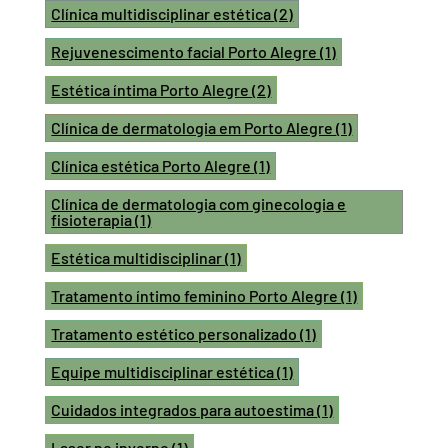
Clínica multidisciplinar estética
(2)
Rejuvenescimento facial Porto Alegre
(1)
Estética íntima Porto Alegre
(2)
Clínica de dermatologia em Porto Alegre
(1)
Clínica estética Porto Alegre
(1)
Clínica de dermatologia com ginecologia e
fisioterapia
(1)
Estética multidisciplinar
(1)
Tratamento íntimo feminino Porto Alegre
(1)
Tratamento estético personalizado
(1)
Equipe multidisciplinar estética
(1)
Cuidados integrados para autoestima
(1)
Laser no inverno
(1)