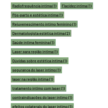
Radiofrequência íntima
(1)
Flacidez íntima
(1)
Pós-parto e estética íntima
(1)
Rejuvenescimento íntimo feminino
(1)
Dermatologista estética íntima
(2)
Saúde íntima feminina
(1)
Laser para região íntima
(1)
Dúvidas sobre estética íntima
(1)
segurança do laser íntimo
(1)
laser na região íntima
(1)
tratamento íntimo com laser
(1)
contraindicações do laser íntimo
(1)
efeitos colaterais do laser íntimo
(1)