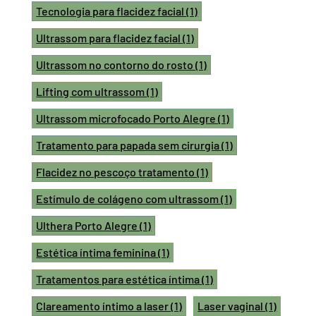
Tecnologia para flacidez facial
(1)
Ultrassom para flacidez facial
(1)
Ultrassom no contorno do rosto
(1)
Lifting com ultrassom
(1)
Ultrassom microfocado Porto Alegre
(1)
Tratamento para papada sem cirurgia
(1)
Flacidez no pescoço tratamento
(1)
Estímulo de colágeno com ultrassom
(1)
Ulthera Porto Alegre
(1)
Estética íntima feminina
(1)
Tratamentos para estética íntima
(1)
Clareamento íntimo a laser
(1)
Laser vaginal
(1)