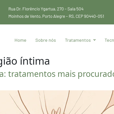
Rua Dr. Florêncio Ygartua, 270 – Sala 504
Moinhos de Vento, Porto Alegre – RS, CEP 90440-051
Home
Sobre nós
Tratamentos
Tecn
gião íntima
na: tratamentos mais procurad